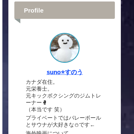
Profile
suno⭐️すのう
カナダ在住。
元栄養士。
元キックボクシングのジムトレ
ーナー🥊
（本当です 笑）
プライベートではバレーボール
とサウナが大好きな⛄️です←
海外映画について、