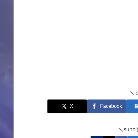
＼
X
Facebook
＼sun