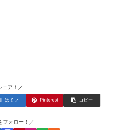
シェア！／
はてブ
Pinterest
コピー
oをフォロー！／