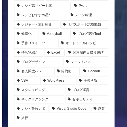
レシピ高リピート率
Python
レシピおすすめ星5
メイン料理
レジャー・旅行紹介
ITパスポート試験勉強
効率化
Volleyball
ブログ便利Tool
手作りスイーツ
オートミールレシピ
持ち物紹介
Excel
関東圏内日帰り遊び
ブログデザイン
フィットネス
個人開放バレー
節約術
Cocoon
VBA
WordPress
手抜き飯
スクレイピング
ブログ運営
キックボクシング
セキュリティ
レシピ失敗レポ
Visual Studio Code
副菜
旅行