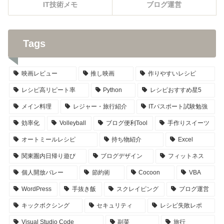
IT技術メモ
ブログ運営
Tags
映画レビュー
推し映画
作りやすいレシピ
レシピ高リピート率
Python
レシピおすすめ星5
メイン料理
レジャー・旅行紹介
ITパスポート試験勉強
効率化
Volleyball
ブログ便利Tool
手作りスイーツ
オートミールレシピ
持ち物紹介
Excel
関東圏内日帰り遊び
ブログデザイン
フィットネス
個人開放バレー
節約術
Cocoon
VBA
WordPress
手抜き飯
スクレイピング
ブログ運営
キックボクシング
セキュリティ
レシピ失敗レポ
Visual Studio Code
副菜
旅行