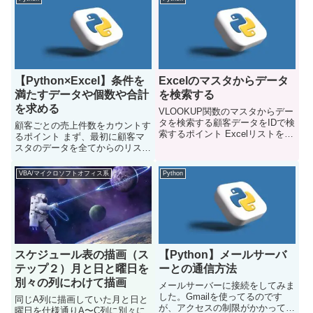
ァイルはフォルダに保存してお
く・該当する顧客にメール送信す
るRead more...
【Python×Excel】条件を
Excelのマスタからデータ
満たすデータや個数や合計
を検索する
を求める
VLOOKUP関数のマスタからデー
タを検索する顧客データをIDで検
顧客ごとの売上件数をカウントす
索するポイント Excelリストを
るポイント まず、最初に顧客マ
customer_listに取り込む
スタのデータを全てからのリスト
customer_listの中の顧客データを
のcustomer_listに取り込んでおく
1件ずつループして、先頭の要素
customer_listの顧客を1件ずつル
VBA/マイクロソフトオフィス系
Python
（インデックス0）に入力され
ープさせて、その顧客IDと一致し
Read more...
たら、売上データが計上された
Read more...
スケジュール表の描画（ス
【Python】メールサーバ
テップ２）月と日と曜日を
ーとの通信方法
別々の列にわけて描画
メールサーバーに接続をしてみま
した。Gmailを使ってるのです
同じA列に描画していた月と日と
が、アクセスの制限がかかってな
曜日を仕様通りA〜C列に別々に