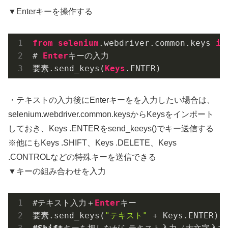
▼Enterキーを操作する
from
selenium
.webdriver
.common
.keys
im
# 
Enter
キーの入力

要素
.send_keys
(
Keys
.ENTER
)
・テキストの入力後にEnterキーをを入力したい場合は、
selenium.webdriver.common.keysからKeysをインポート
しておき、Keys .ENTERをsend_keeys()でキー送信する
※他にもKeys .SHIFT、Keys .DELETE、Keys
.CONTROLなどの特殊キーを送信できる
▼キーの組み合わせを入力
#テキスト入力＋
Enter
キー

要素
.send_keys
(
"テキスト"