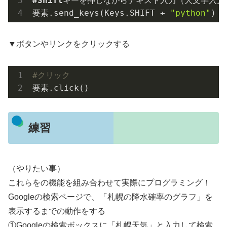
#Shift
キーを押しながらテキスト入力（大文字入力）
要素
.send_keys
(Keys.SHIFT + 
"python"
)
▼ボタンやリンクをクリックする
#クリック
要素.click()
練習
（やりたい事）
これらをの機能を組み合わせて実際にプログラミング！
Googleの検索ページで、「札幌の降水確率のグラフ」を
表示するまでの動作をする
①Googleの検索ボックスに「札幌天気」と入力して検索