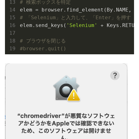
# 検索ボックスを特定
elem = browser.find_element(By.NAME, 
'
# 「Selenium」と入力して、「Enter」を押す
elem.send_keys(
'Selenium'
 + Keys.RETURN
# ブラウザを閉じる
#browser.quit()