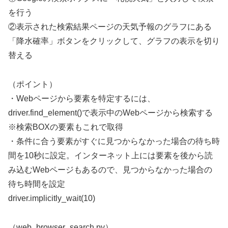
を行う
②表示された検索結果ページの天気予報のグラフにある
「降水確率」ボタンをクリックして、グラフの表示を切り
替える
（ポイント）
・Webページから要素を特定するには、
driver.find_element()で表示中のWebページから検索する
※検索BOXの要素もこれで取得
・条件に合う要素がすぐに見つからなかった場合の待ち時
間を10秒に設定。インターネット上には要素を後から読
み込むWebページもあるので、見つからなかった場合の
待ち時間を設定
driver.implicitly_wait(10)
（web_browser_search.py）