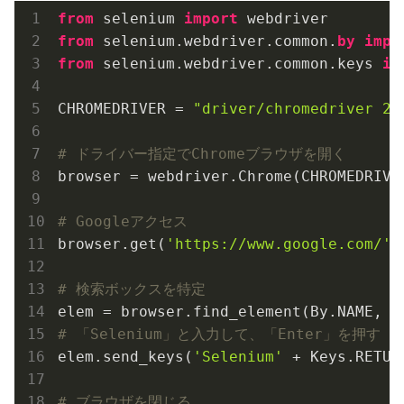
from
 selenium 
import
from
 selenium.webdriver.common.
by
impo
from
 selenium.webdriver.common.keys 
im
CHROMEDRIVER = 
"driver/chromedriver 2"
# ドライバー指定でChromeブラウザを開く
browser = webdriver.Chrome(CHROMEDRIVER
# Googleアクセス
browser.get(
'https://www.google.com/'
)

# 検索ボックスを特定
elem = browser.find_element(By.NAME, 
'
# 「Selenium」と入力して、「Enter」を押す
elem.send_keys(
'Selenium'
 + Keys.RETURN
# ブラウザを閉じる