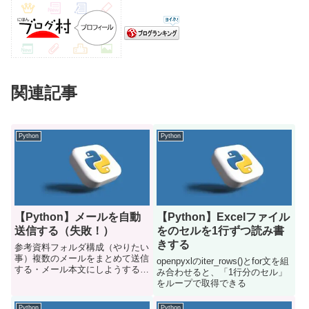
関連記事
Python
Python
【Python】メールを自動
【Python】Excelファイル
送信する（失敗！）
をのセルを1行ずつ読み書
きする
参考資料フォルダ構成（やりたい
事）複数のメールをまとめて送信
openpyxlのiter_rows()とfor文を組
する・メール本文にしようする文
み合わせると、「1行分のセル」
章はテキストファイルに保存・顧
をループで取得できる
客の名前やメールアドレスは
Excelファイルから参照・添付フ
Python
Python