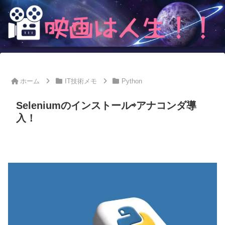
ホーム
IT技術メモ
Python
Seleniumのインストール⇨アナコンダ導
入！