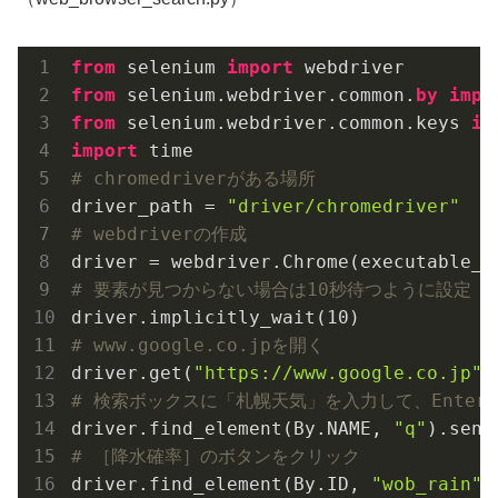
from
 selenium 
import
from
 selenium.webdriver.common.
by
impo
from
 selenium.webdriver.common.keys 
im
import
# chromedriverがある場所
driver_path = 
"driver/chromedriver"
# webdriverの作成
# 要素が見つからない場合は10秒待つように設定
driver.implicitly_wait(
10
# www.google.co.jpを開く
driver.get(
"https://www.google.co.jp"
# 検索ボックスに「札幌天気」を入力して、Enter
driver.find_element(By.NAME, 
"q"
).send
# ［降水確率］のボタンをクリック
driver.find_element(By.ID, 
"wob_rain"