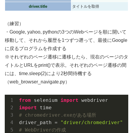
driver.title
タイトルを取得
（練習）
・Google, yahoo, pythonの3つのWebページを順に開いて
移動して、それから履歴を1つずつ遡って、最後にGoogle
に戻るプログラムを作成する
※それぞれのページ遷移に遷移したら、現在のページのタ
イトルとURLをprint()で表示。それぞれのページ遷移の間
には、time.sleep(2)により2秒間待機する
（web_browser_navigate.py）
from
 selenium 
import
import
# chromedriver.exeがある場所
driver_path = 
"driver/chromedriver"
# WebDriverの作成