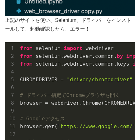
上記のサイトを使い、Selenium、ドライバーをインスト
ールして、起動確認したら、エラー！
from
 selenium 
import
from
 selenium.webdriver.common.
by
impo
from
 selenium.webdriver.common.keys 
im
CHROMEDRIVER = 
"driver/chromedriver"
# ドライバー指定でChromeブラウザを開く
browser = webdriver.Chrome(CHROMEDRIVER
# Googleアクセス
browser.get(
'https://www.google.com/'
)
