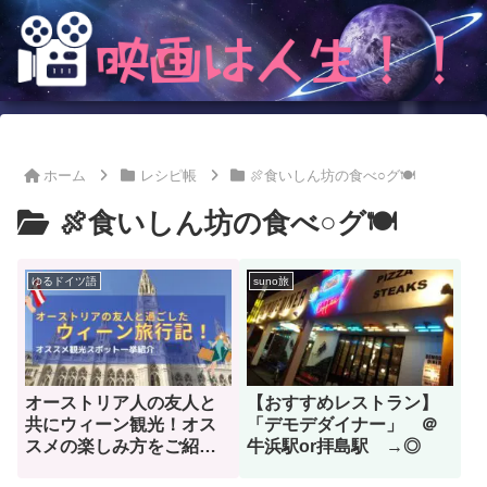
ホーム
レシピ帳
🍖食いしん坊の食べ○グ🍽
🍖食いしん坊の食べ○グ🍽
ゆるドイツ語
suno旅
オーストリア人の友人と
【おすすめレストラン】
共にウィーン観光！オス
「デモデダイナー」 ＠
スメの楽しみ方をご紹
牛浜駅or拝島駅 →◎
介！