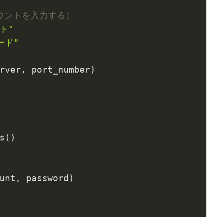
カウントを入力する）
ト"
ード"
()

unt, password)
