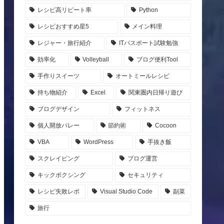
レシピ高リピート率
Python
レシピおすすめ星5
メイン料理
レジャー・旅行紹介
ITパスポート試験勉強
効率化
Volleyball
ブログ便利Tool
手作りスイーツ
オートミールレシピ
持ち物紹介
Excel
関東圏内日帰り遊び
ブログデザイン
フィットネス
個人開放バレー
節約術
Cocoon
VBA
WordPress
手抜き飯
スクレイピング
ブログ運営
キックボクシング
セキュリティ
レシピ失敗レポ
Visual Studio Code
副菜
旅行