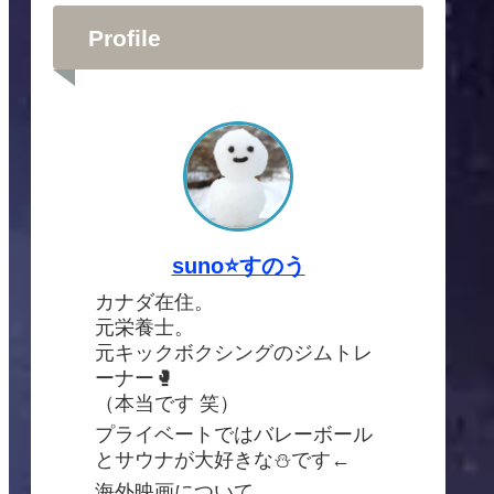
Profile
suno⭐️すのう
カナダ在住。
元栄養士。
元キックボクシングのジムトレ
ーナー🥊
（本当です 笑）
プライベートではバレーボール
とサウナが大好きな⛄️です←
海外映画について、