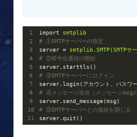
import
smtplib
# ①SMTPサーバーの指定
server
 = 
smtplib.SMTP(SM
# ②暗号化通信の開始
server.starttls()
# ③SMTPサーバーにログイン
server.login(アカウント、パスワ
# ④メッセージ送信（メッセージms
server.send_message(msg)
# ⑤SMTPサーバーとの接続を閉じる
server.quit()