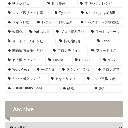
映画レビュー
推し映画
作りやすいレシピ
レシピ高リピート率
Python
レシピおすすめ星5
メイン料理
レジャー・旅行紹介
ITパスポート試験勉強
効率化
Volleyball
ブログ便利Tool
手作りスイーツ
オートミールレシピ
持ち物紹介
Excel
関東圏内日帰り遊び
ブログデザイン
フィットネス
個人開放バレー
節約術
Cocoon
VBA
WordPress
手抜き飯
スクレイピング
ブログ運営
キックボクシング
セキュリティ
レシピ失敗レポ
Visual Studio Code
副菜
旅行
Archive