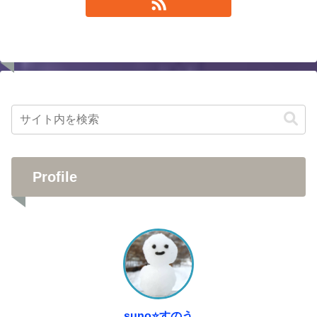
Profile
suno⭐️すのう