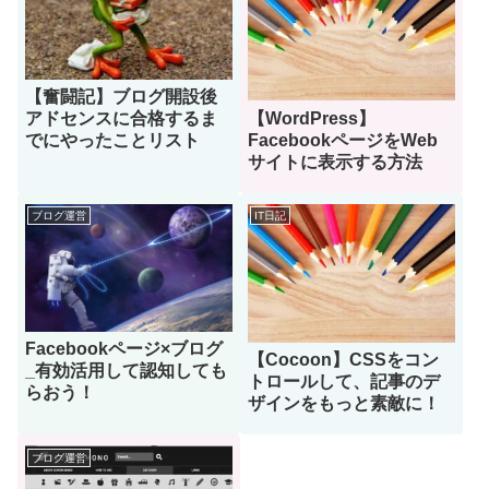
【奮闘記】ブログ開設後
【WordPress】
アドセンスに合格するま
FacebookページをWeb
でにやったことリスト
サイトに表示する方法
ブログ運営
IT日記
Facebookページ×ブログ
【Cocoon】CSSをコン
_有効活用して認知しても
トロールして、記事のデ
らおう！
ザインをもっと素敵に！
ブログ運営