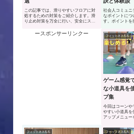
選
訣と体験談
この記事では、滑りやすいフロアに対
社会人コミュニ
処するための対策をご紹介します。滑
なポイントにつ
り止め対策を万全に行い、安全にスポ
す。ポイントを
ーツを楽しみましょう！
などの活動を成
ースポンサーリンクー
フィットネス💪💪
ゲーム感覚で
な小道具を
プ集
今回はコーンや
やすい小道具を
アップメニュー
フィットネス💪💪
フィットネス💪💪