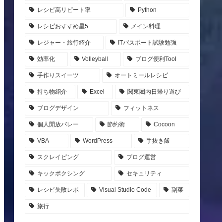
レシピ高リピート率
Python
レシピおすすめ星5
メイン料理
レジャー・旅行紹介
ITパスポート試験勉強
効率化
Volleyball
ブログ便利Tool
手作りスイーツ
オートミールレシピ
持ち物紹介
Excel
関東圏内日帰り遊び
ブログデザイン
フィットネス
個人開放バレー
節約術
Cocoon
VBA
WordPress
手抜き飯
スクレイピング
ブログ運営
キックボクシング
セキュリティ
レシピ失敗レポ
Visual Studio Code
副菜
旅行