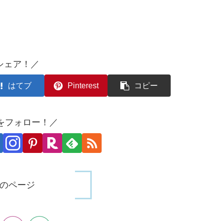
シェア！／
はてブ
Pinterest
コピー
oをフォロー！／
のページ