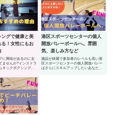
シングで健康と美
港区スポーツセンターの個人
れる！女性にもお
開放バレーボールへ。雰囲
由
気、楽しみ方など
グに興味があるのに女
施設が綺麗で参加者のレベルも高い港
てませんか?インストラ
区スポーツセンターの個人開放バレー
らキックボクシングの
はさらにスキルアップしたいあなたに
ます!
おすすめ！雰囲気などもご紹介！
