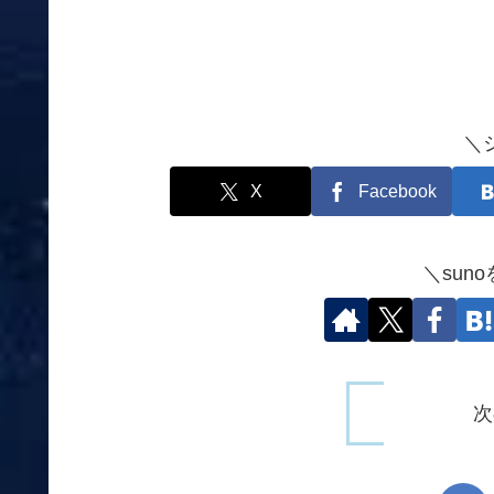
＼
X
Facebook
＼sun
次