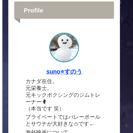
Profile
suno⭐️すのう
カナダ在住。
元栄養士。
元キックボクシングのジムトレ
ーナー🥊
（本当です 笑）
プライベートではバレーボール
とサウナが大好きな⛄️です←
海外映画について、