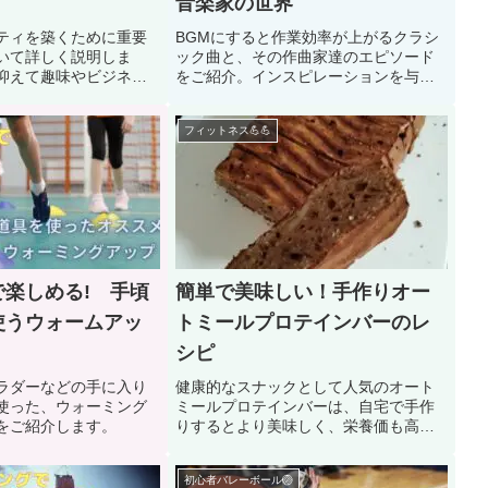
音楽家の世界
ティを築くために重要
BGMにすると作業効率が上がるクラシ
いて詳しく説明しま
ック曲と、その作曲家達のエピソード
抑えて趣味やビジネス
をご紹介。インスピレーションを与え
功させてください！
てくれること間違いなしです。
フィットネス💪💪
楽しめる! 手頃
簡単で美味しい！手作りオー
使うウォームアッ
トミールプロテインバーのレ
シピ
ラダーなどの手に入り
健康的なスナックとして人気のオート
使った、ウォーミング
ミールプロテインバーは、自宅で手作
をご紹介します。
りするとより美味しく、栄養価も高め
ることができます！
初心者バレーボール🏐