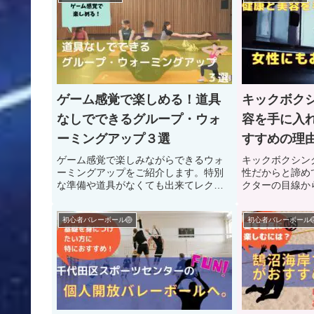
ゲーム感覚で楽しめる！道具
キックボク
なしでできるグループ・ウォ
容を手に入
ーミングアップ３選
すすめの理
ゲーム感覚で楽しみながらできるウォ
キックボクシン
ーミングアップをご紹介します。特別
性だからと諦め
な準備や道具がなくても出来てレクリ
クターの目線か
エーションにもぴったりです!
魅力をご紹介し
初心者バレーボール🏐
初心者バレーボール