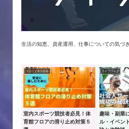
生活の知恵、資産運用、仕事についての気づ
フィットネス💪💪
ライフハック
室内スポーツ競技者必見！体
趣味・副業
育館フロアの滑り止め対策５
ル・イベン