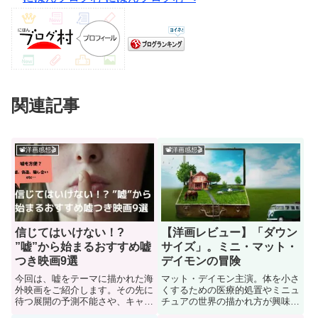
関連記事
📽洋画感想🎬
📽洋画感想🎬
信じてはいけない！?
【洋画レビュー】「ダウン
”嘘”から始まるおすすめ嘘
サイズ」。ミニ・マット・
つき映画9選
デイモンの冒険
今回は、嘘をテーマに描かれた海
マット・デイモン主演。体を小さ
外映画をご紹介します。その先に
くするための医療的処置やミニュ
待つ展開の予測不能さや、キャラ
チュアの世界の描かれ方が興味深
クターたちの複雑な心理描写を楽
かったです。前半はSFぽいです