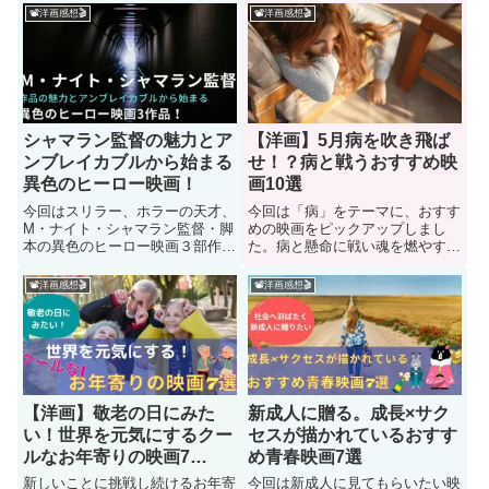
しめますよ！
が、後半は哲学的でした。所々で
📽洋画感想🎬
📽洋画感想🎬
ある小ネタにクスりと笑えます。
後半は、社会風刺がどんどん強く
なっていきます。
シャマラン監督の魅力とア
【洋画】5月病を吹き飛ば
ンブレイカブルから始まる
せ！？病と戦うおすすめ映
異色のヒーロー映画！
画10選
今回はスリラー、ホラーの天才、
今回は「病」をテーマに、おすす
M・ナイト・シャマラン監督・脚
めの映画をピックアップしまし
本の異色のヒーロー映画３部作と
た。病と懸命に戦い魂を燃やす強
シャマラン映画の魅力をご紹介し
い登場人物を見ることで勇気がも
ます。
らえます！
📽洋画感想🎬
📽洋画感想🎬
【洋画】敬老の日にみた
新成人に贈る。成長×サク
い！世界を元気にするクー
セスが描かれているおすす
ルなお年寄りの映画7
め青春映画7選
選；）
新しいことに挑戦し続けるお年寄
今回は新成人に見てもらいたい映