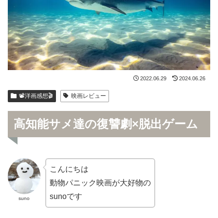
2022.06.29
2024.06.26
📽洋画感想🎬
映画レビュー
高知能サメ達の復讐劇×脱出ゲーム
こんにちは
動物パニック映画が大好物の
sunoです
suno