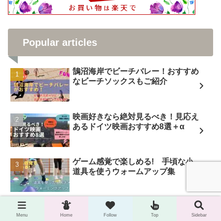
Popular articles
鵠沼海岸でビーチバレー！おすすめ
なビーチソックスもご紹介
映画好きなら絶対見るべき！見応え
あるドイツ映画おすすめ8選＋α
ゲーム感覚で楽しめる! 手頃な小
道具を使うウォームアップ集
千代田区スポーツセンターの個人開
放バレーボールへ。雰囲気、楽しみ
Menu
Home
Follow
Top
Sidebar