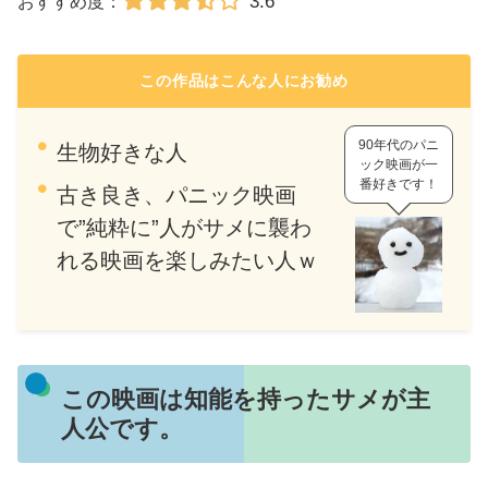
3.6
おすすめ度：
この作品はこんな人にお勧め
90年代のパニ
生物好きな人
ック映画が一
番好きです！
古き良き、パニック映画
で”純粋に”人がサメに襲わ
れる映画を楽しみたい人ｗ
この映画は知能を持ったサメが主
人公です。