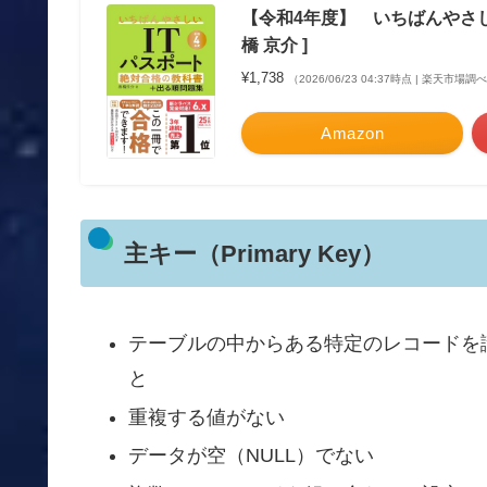
【令和4年度】 いちばんやさし
橋 京介 ]
¥1,738
（2026/06/23 04:37時点 | 楽天市場調
Amazon
主キー（Primary Key）
テーブルの中からある特定のレコードを
と
重複する値がない
データが空（NULL）でない