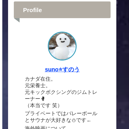
Profile
suno⭐️すのう
カナダ在住。
元栄養士。
元キックボクシングのジムトレ
ーナー🥊
（本当です 笑）
プライベートではバレーボール
とサウナが大好きな⛄️です←
海外映画について、