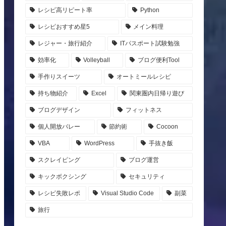
レシピ高リピート率
Python
レシピおすすめ星5
メイン料理
レジャー・旅行紹介
ITパスポート試験勉強
効率化
Volleyball
ブログ便利Tool
手作りスイーツ
オートミールレシピ
持ち物紹介
Excel
関東圏内日帰り遊び
ブログデザイン
フィットネス
個人開放バレー
節約術
Cocoon
VBA
WordPress
手抜き飯
スクレイピング
ブログ運営
キックボクシング
セキュリティ
レシピ失敗レポ
Visual Studio Code
副菜
旅行