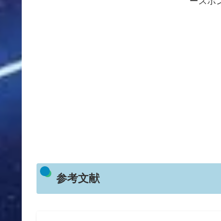
ースポ
参考文献