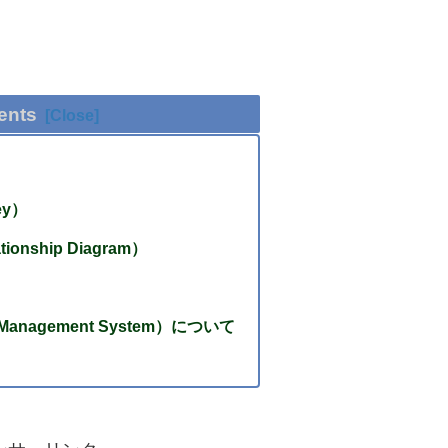
ents
ey）
ationship Diagram）
 Management System）について