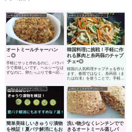
🍳めんどくさがりヤンのレシピ帳🌶
🍳めんどくさがりヤンのレシピ帳🌶
オートミールチャーハン
韓国料理に挑戦！手軽に作
→◎
れる豚肉と糸蒟蒻のチャプ
チェ⇨◎
手軽にサッと作れるのに、パラパ
ラで美味しいです。ヘルシーなは
韓国の人気料理チャプチェを作り
ずなのに、卵たっぷりで食べ応え
ます。春雨ではなく、糸蒟蒻（ま
◎自宅で何度も作っているレシピ
たは白滝）を使うことで、手軽に
です
作れます😄
🍳めんどくさがりヤンのレシピ帳🌶
🍳めんどくさがりヤンのレシピ帳🌶
簡単美味しいきゅうり漬物
洗い物少なくレンチンでで
を検証！夏バテ解消にもお
きるオートミール蒸しパ