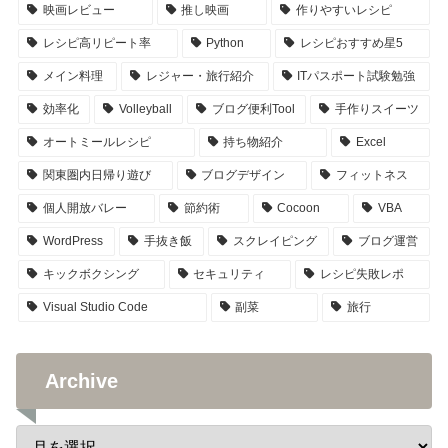
映画レビュー
推し映画
作りやすいレシピ
レシピ高リピート率
Python
レシピおすすめ星5
メイン料理
レジャー・旅行紹介
ITパスポート試験勉強
効率化
Volleyball
ブログ便利Tool
手作りスイーツ
オートミールレシピ
持ち物紹介
Excel
関東圏内日帰り遊び
ブログデザイン
フィットネス
個人開放バレー
節約術
Cocoon
VBA
WordPress
手抜き飯
スクレイピング
ブログ運営
キックボクシング
セキュリティ
レシピ失敗レポ
Visual Studio Code
副菜
旅行
Archive