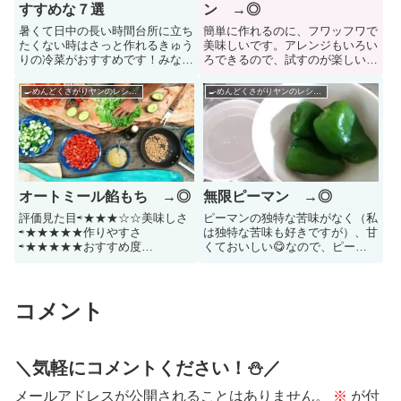
すすめな７選
ン →◎
暑くて日中の長い時間台所に立ち
簡単に作れるのに、フワッフワで
たくない時はさっと作れるきゅう
美味しいです。アレンジもいろい
りの冷菜がおすすめです！みなさ
ろできるので、試すのが楽しいで
ん、夏に一番美味しい野菜といえ
す。
ば、何を思い浮かべますか？きゅ
🍳めんどくさがりヤンのレシピ帳🌶
🍳めんどくさがりヤンのレシピ帳🌶
うりですよね^^？ｗきゅうりは低
カロリーだけれど、栄養素は豊富
ですし果物のように加熱せずに
Read more...
オートミール餡もち →◎
無限ピーマン →◎
評価見た目⇨★★★☆☆美味しさ
ピーマンの独特な苦味がなく（私
⇨★★★★★作りやすさ
は独特な苦味も好きですが）、甘
⇨★★★★★おすすめ度
くておいしい😋なので、ピーマ
⇨★★★★★おもてなし料理
ンが苦手な人でも絶対おいしいと
⇨★★★★☆リピート率
思う!そして、何より、めっちゃ
⇨★★★★★びっくりするくらい
作るの簡単！すごい！！
もちっ餅！これがオートミールだ
コメント
なんて信じられない。あんこ好き
だし、めちゃ美味しかった！ト
Read more...
＼気軽にコメントください！⛄️／
メールアドレスが公開されることはありません。
※
が付