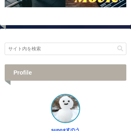
Profile
suno⭐️すのう