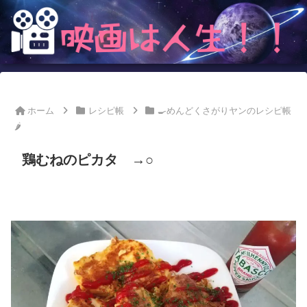
ホーム
レシピ帳
🍳めんどくさがりヤンのレシピ帳
🌶
鶏むねのピカタ →○