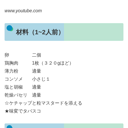
www.youtube.com
材料（1~2人前）
卵 二個
鶏胸肉 1枚（３２０gほど）
薄力粉 適量
コンソメ 小さじ１
塩と胡椒 適量
乾燥パセリ 適量
☆ケチャップと粒マスタードを添える
★味変でタバスコ