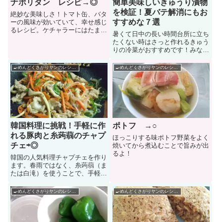
ナポリタン レシピ→◎
簡単美味しいきゅうり漬物
を検証！夏バテ解消にもお
絶妙な美味しさ！トマト缶、バタ
すすめな７選
ーの風味が効いていて、幸せ感じ
るレシピ。ケチャラーにはたまら
暑くて日中の長い時間台所に立ち
ない一品です
たくない時はさっと作れるきゅう
りの冷菜がおすすめです！みなさ
ん、夏に一番美味しい野菜といえ
ば、何を思い浮かべますか？きゅ
🍳めんどくさがりヤンのレシピ帳🌶
🍳めんどくさがりヤンのレシピ帳🌶
うりですよね^^？ｗきゅうりは低
カロリーだけれど、栄養素は豊富
ですし果物のように加熱せずに
Read more...
韓国料理に挑戦！手軽に作
ポトフ →○
れる豚肉と糸蒟蒻のチャプ
ほっこりする味ポトフ野菜をよく
チェ⇨◎
焼いてから煮込むことで旨みが出
るよ！
韓国の人気料理チャプチェを作り
ます。春雨ではなく、糸蒟蒻（ま
たは白滝）を使うことで、手軽に
作れます😄
🍳めんどくさがりヤンのレシピ帳🌶
🍳めんどくさがりヤンのレシピ帳🌶