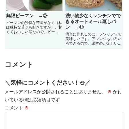
無限ピーマン →◎
洗い物少なくレンチンでで
きるオートミール蒸しパ
ピーマンの独特な苦味がなく（私
ン →◎
は独特な苦味も好きですが）、甘
くておいしい😋なので、ピーマ
簡単に作れるのに、フワッフワで
ンが苦手な人でも絶対おいしいと
美味しいです。アレンジもいろい
思う!そして、何より、めっちゃ
ろできるので、試すのが楽しいで
作るの簡単！すごい！！
す。
コメント
＼気軽にコメントください！⛄️／
メールアドレスが公開されることはありません。
※
が付
いている欄は必須項目です
コメント
※