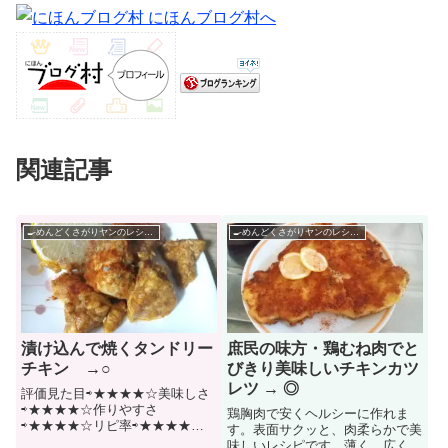
関連記事
🍳めんどくさがりヤンのレシピ帳🌶
🍳めんどくさがりヤンのレシピ帳🌶
漬け込んで焼くタンドリー
庶民の味方・鶏むね肉でと
チキン →○
びきり美味しいチキンカツ
レツ → ◎
評価見た目⇨★★★★☆美味しさ
⇨★★★★☆作りやすさ
鶏胸肉で安くヘルシーに作れま
⇨★★★★☆リピ率⇨★★★★☆
す。表面サクッと、肉柔らかで美
インド発の美味しい料理。おうち
味しいレシピです。薄く、広く伸