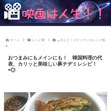
ホーム
レシピ帳
🍳めんどくさがりヤンのレシピ帳
🌶
おつまみにもメインにも！ 韓国料理の代
表、カリッと美味しい豚チヂミレシピ！
⇨◎