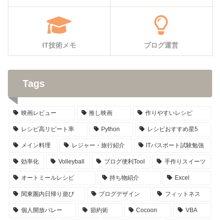
IT技術メモ
ブログ運営
Tags
映画レビュー
推し映画
作りやすいレシピ
レシピ高リピート率
Python
レシピおすすめ星5
メイン料理
レジャー・旅行紹介
ITパスポート試験勉強
効率化
Volleyball
ブログ便利Tool
手作りスイーツ
オートミールレシピ
持ち物紹介
Excel
関東圏内日帰り遊び
ブログデザイン
フィットネス
個人開放バレー
節約術
Cocoon
VBA