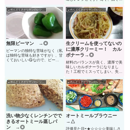
で美味しく作れます。カレーの香
ばすから、大きな肉を食べてる気
りが胸肉に合う！混ぜて焼くだけ
がして、満足度も得られますし、
🍳めんどくさがりヤンのレシピ帳🌶
🍳めんどくさがりヤンのレシピ帳🌶
なので簡単ですし、肉柔らかくて
火の通りも気にせず作れます！
で美味しかったです♬参考動画材
料 鶏むRead more...
無限ピーマン →◎
生クリームを使ってないの
に濃厚クリーミー！ カル
ピーマンの独特な苦味がなく（私
ボナーラ→◎
は独特な苦味も好きですが）、甘
くておいしい😋なので、ピーマ
材料のバランスが良く、濃厚で美
ンが苦手な人でも絶対おいしいと
味しいカルボナーラになりまし
思う!そして、何より、めっちゃ
た！工程でミスってしまい、失敗
作るの簡単！すごい！！
しましたが、それでも美味しい最
強レシピです
🍳めんどくさがりヤンのレシピ帳🌶
🍳めんどくさがりヤンのレシピ帳🌶
洗い物少なくレンチンでで
オートミールブラウニー
きるオートミール蒸しパ
→△
ン →◎
評価見た目⇨★☆☆☆☆美味しさ