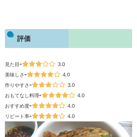
評価
3.0
見た目⇨
4.0
美味しさ⇨
3.0
作りやすさ⇨
4.0
おもてなし料理⇨
4.0
おすすめ度⇨
4.0
リピート率⇨