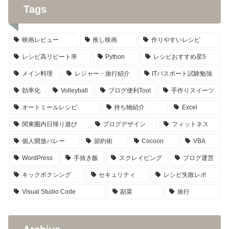
Tags
映画レビュー
推し映画
作りやすいレシピ
レシピ高リピート率
Python
レシピおすすめ星5
メイン料理
レジャー・旅行紹介
ITパスポート試験勉強
効率化
Volleyball
ブログ便利Tool
手作りスイーツ
オートミールレシピ
持ち物紹介
Excel
関東圏内日帰り遊び
ブログデザイン
フィットネス
個人開放バレー
節約術
Cocoon
VBA
WordPress
手抜き飯
スクレイピング
ブログ運営
キックボクシング
セキュリティ
レシピ失敗レポ
Visual Studio Code
副菜
旅行