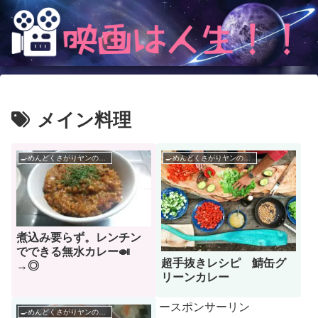
メイン料理
🍳めんどくさがりヤンのレシピ帳🌶
🍳めんどくさがりヤンのレシピ帳🌶
煮込み要らず。レンチン
でできる無水カレー🍛
超手抜きレシピ 鯖缶グ
→◎
リーンカレー
ースポンサーリン
🍳めんどくさがりヤンのレシピ帳🌶