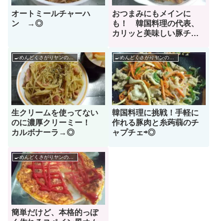
おつまみにもメインに
オートミールチャーハ
も！ 韓国料理の代表、
ン →◎
カリッと美味しい豚チヂ
ミレシピ！ ⇨◎
🍳めんどくさがりヤンのレシピ帳🌶
🍳めんどくさがりヤンのレシピ帳🌶
生クリームを使ってない
韓国料理に挑戦！手軽に
のに濃厚クリーミー！
作れる豚肉と糸蒟蒻のチ
カルボナーラ→◎
ャプチェ⇨◎
🍳めんどくさがりヤンのレシピ帳🌶
簡単だけど、本格的っぽ